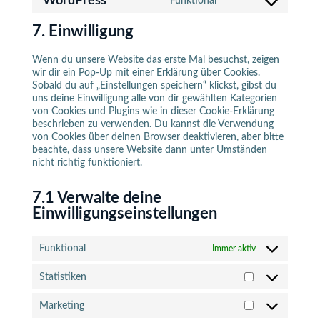
WordPress
Funktional
service
Consent
complianz
to
7. Einwilligung
service
wordpress
Wenn du unsere Website das erste Mal besuchst, zeigen
wir dir ein Pop-Up mit einer Erklärung über Cookies.
Sobald du auf „Einstellungen speichern“ klickst, gibst du
uns deine Einwilligung alle von dir gewählten Kategorien
von Cookies und Plugins wie in dieser Cookie-Erklärung
beschrieben zu verwenden. Du kannst die Verwendung
von Cookies über deinen Browser deaktivieren, aber bitte
beachte, dass unsere Website dann unter Umständen
nicht richtig funktioniert.
7.1 Verwalte deine
Einwilligungseinstellungen
Funktional
Immer aktiv
Statistiken
Statistiken
Marketing
Marketing