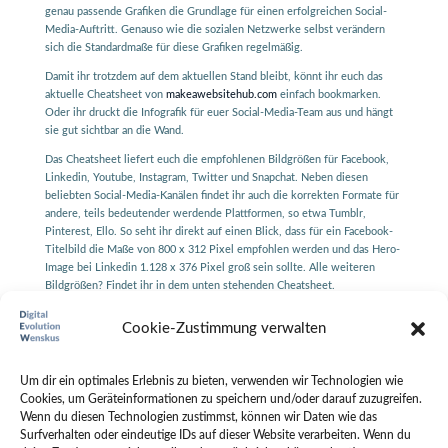
genau passende Grafiken die Grundlage für einen erfolgreichen Social-
Media-Auftritt. Genauso wie die sozialen Netzwerke selbst verändern
sich die Standardmaße für diese Grafiken regelmäßig.
Damit ihr trotzdem auf dem aktuellen Stand bleibt, könnt ihr euch das
aktuelle Cheatsheet von
makeawebsitehub.com
einfach bookmarken.
Oder ihr druckt die Infografik für euer Social-Media-Team aus und hängt
sie gut sichtbar an die Wand.
Das Cheatsheet liefert euch die empfohlenen Bildgrößen für Facebook,
Linkedin, Youtube, Instagram, Twitter und Snapchat. Neben diesen
beliebten Social-Media-Kanälen findet ihr auch die korrekten Formate für
andere, teils bedeutender werdende Plattformen, so etwa Tumblr,
Pinterest, Ello. So seht ihr direkt auf einen Blick, dass für ein Facebook-
Titelbild die Maße von 800 x 312 Pixel empfohlen werden und das Hero-
Image bei Linkedin 1.128 x 376 Pixel groß sein sollte. Alle weiteren
Bildgrößen? Findet ihr in dem unten stehenden Cheatsheet.
Ein Klick auf die unten stehende Vorschau öffnet die vollständige
Cookie-Zustimmung verwalten
Infografik.
Um dir ein optimales Erlebnis zu bieten, verwenden wir Technologien wie
Aktuelle Bildgrößen und Videogrößen für Social Media im
Cookies, um Geräteinformationen zu speichern und/oder darauf zuzugreifen.
Überblick. (Grafik: makeawebsitehub.com)
Wenn du diesen Technologien zustimmst, können wir Daten wie das
Surfverhalten oder eindeutige IDs auf dieser Website verarbeiten. Wenn du