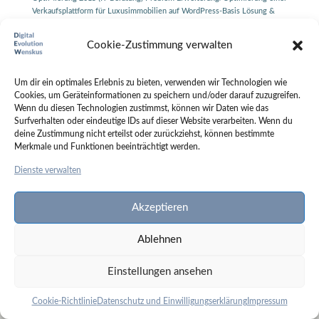
Verkaufsplattform für Luxusimmobilien auf WordPress-Basis Lösung &
AusWirkung Durch die Optimierung von Texten, den Einsatz der
Richtigen Schlüsselworten in Verbindung mit einer passenden Google...
Cookie-Zustimmung verwalten
Um dir ein optimales Erlebnis zu bieten, verwenden wir Technologien wie
Cookies, um Geräteinformationen zu speichern und/oder darauf zuzugreifen.
Wenn du diesen Technologien zustimmst, können wir Daten wie das
Surfverhalten oder eindeutige IDs auf dieser Website verarbeiten. Wenn du
deine Zustimmung nicht erteilst oder zurückziehst, können bestimmte
Merkmale und Funktionen beeinträchtigt werden.
Über mich
Portfolio
Kontakt
Impressum
Dienste verwalten
Datenschutz
LinkedIn
Facebook
Xing
Cookie-Richtlinie (EU)
Akzeptieren
Ablehnen
Einstellungen ansehen
Cookie-Richtlinie
Datenschutz und Einwilligungserklärung
Impressum