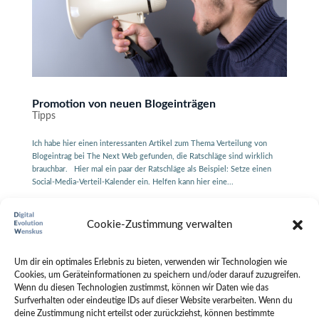
Promotion von neuen Blogeinträgen
Tipps
Ich habe hier einen interessanten Artikel zum Thema Verteilung von
Blogeintrag bei The Next Web gefunden, die Ratschläge sind wirklich
brauchbar. Hier mal ein paar der Ratschläge als Beispiel: Setze einen
Social-Media-Verteil-Kalender ein. Helfen kann hier eine...
6 Fehler, die Ihre Conversion-Rate zerstören
Cookie-Zustimmung verwalten
Tipps
Um dir ein optimales Erlebnis zu bieten, verwenden wir Technologien wie
6 Fehler, die Ihre Conversion-Rate zerstören Wussten Sie, dass einige
Cookies, um Geräteinformationen zu speichern und/oder darauf zuzugreifen.
Elemente Ihrer Website-Designs tatsächlich die Conversion-Rate und so
Wenn du diesen Technologien zustimmst, können wir Daten wie das
den Umsatz Ihrer Website senken könnten, ohne dass Sie es wissen und
Surfverhalten oder eindeutige IDs auf dieser Website verarbeiten. Wenn du
ohne es beabsichtigt zu haben? Gerade bei WordPress, mit...
deine Zustimmung nicht erteilst oder zurückziehst, können bestimmte