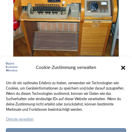
Cookie-Zustimmung verwalten
Die besten, neuen Social Media Tools
Tools
Um dir ein optimales Erlebnis zu bieten, verwenden wir Technologien wie
Cookies, um Geräteinformationen zu speichern und/oder darauf zuzugreifen.
Die besten, neuen Social Media Tools Es ist Zeit, ein paar der
Wenn du diesen Technologien zustimmst, können wir Daten wie das
interessantesten Tools rund um Social Media aufzulisten. Mit der Zeit
Surfverhalten oder eindeutige IDs auf dieser Website verarbeiten. Wenn du
finden Sie hier viele Tools, die Sie für Ihre tägliche Arbeit nutzen können
deine Zustimmung nicht erteilst oder zurückziehst, können bestimmte
und die Ihnen einen wichtigen Teil Ihrer Arbeit abnehmen....
Merkmale und Funktionen beeinträchtigt werden.
Dienste verwalten